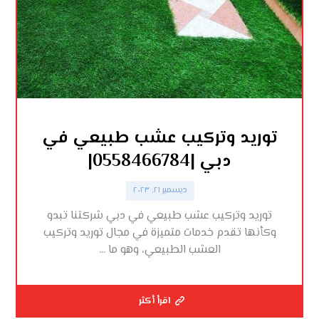
توريد وتركيب عشب طبيعي في
دبي |0558466784|
ديسمبر ٢١, ٢٠٢٣
توريد وتركيب عشب طبيعي في دبي شركتنا تبدو
وكأنها تقدم خدمات متميزة في مجال توريد وتركيب
العشب الطبيعي، وهو ما ...
اقرأ أكثر