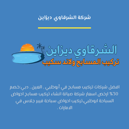
شركة الشرقاوي ديزاين
افضل شركات تركيب مسابح في أبوظبي , العين , دبي:خصم
30% ارخص اسعار شركة صيانة انشاء تركيب مسابح احواض
السباحة ابوظبي,تركيب احواض سباحة فيبر جلاس في
الامارات .