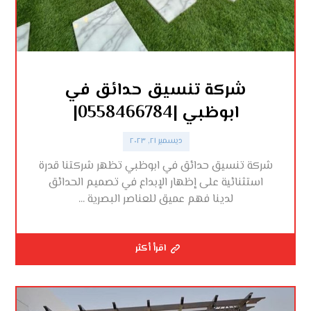
شركة تنسيق حدائق في
ابوظبي |0558466784|
ديسمبر ٢١, ٢٠٢٣
شركة تنسيق حدائق في ابوظبي تظهر شركتنا قدرة
استثنائية على إظهار الإبداع في تصميم الحدائق
لدينا فهم عميق للعناصر البصرية ...
اقرأ أكثر