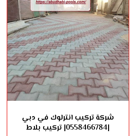
شركة تركيب انترلوك في دبي
|0558466784| تركيب بلاط