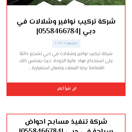
شركة تركيب نوافير وشلالات في
دبي |0558466784|
ديسمبر ٢١, ٢٠٢٣
شركة تركيب نوافير وشلالات في دبي نشجع دائمًا
على استخدام مواد عالية الجودة، حيث يعكس ذلك
اهتمامنا برضا العملاء وضمان استمرارية ...
اقرأ أكثر
شركة تنفيذ مسابح احواض
سباحة في دبي |0558466784|