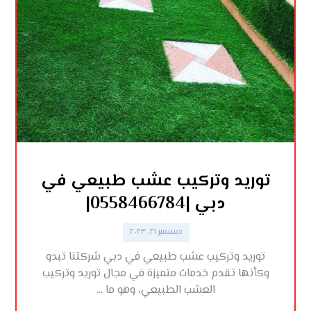
توريد وتركيب عشب طبيعي في
دبي |0558466784|
ديسمبر ٢١, ٢٠٢٣
توريد وتركيب عشب طبيعي في دبي شركتنا تبدو
وكأنها تقدم خدمات متميزة في مجال توريد وتركيب
العشب الطبيعي، وهو ما ...