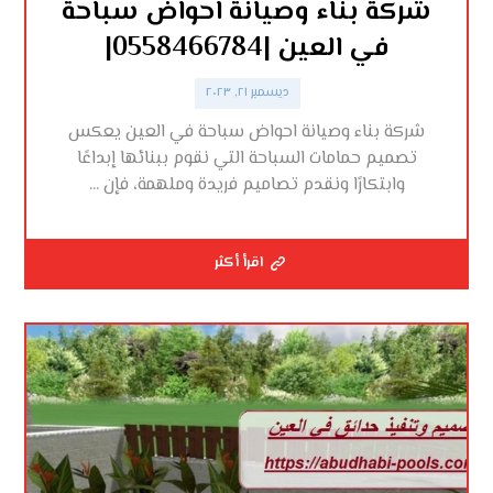
شركة بناء وصيانة احواض سباحة
في العين |0558466784|
ديسمبر ٢١, ٢٠٢٣
شركة بناء وصيانة احواض سباحة في العين يعكس
تصميم حمامات السباحة التي نقوم ببنائها إبداعًا
وابتكارًا ونقدم تصاميم فريدة وملهمة، فإن ...
اقرأ أكثر