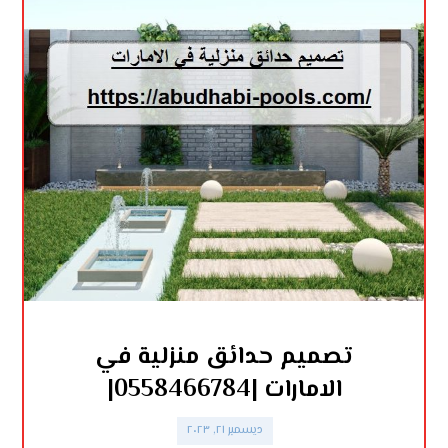
تصميم حدائق منزلية في
الامارات |0558466784|
ديسمبر ٢١, ٢٠٢٣