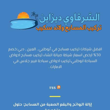
افضل شركات تركيب مسابح في أبوظبي , العين , دبي:خصم
30% ارخص اسعار شركة صيانة انشاء تركيب مسابح احواض
السباحة ابوظبي,تركيب احواض سباحة فيبر جلاس في
الامارات .
rss
إزالة الروائح والبقع الصعبة من المسابح: حلول