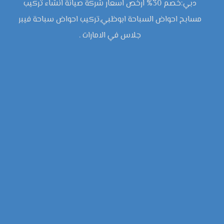
دبي:خصم 30% ارخص اسعار شركة صيانة انشاء تركيب
مسابح احواض السباحة ابوظبي,تركيب احواض سباحة فيبر
جلاس في الامارات .