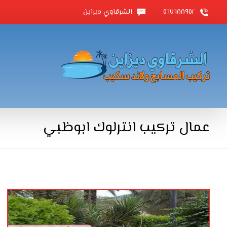
٥٦٧٦٨٨٩٥٢
الشرقاوي ديزاين
عمال تركيب انترلوك ابوظبي