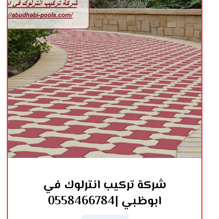
شركة تركيب انترلوك في
ابوظبي |0558466784