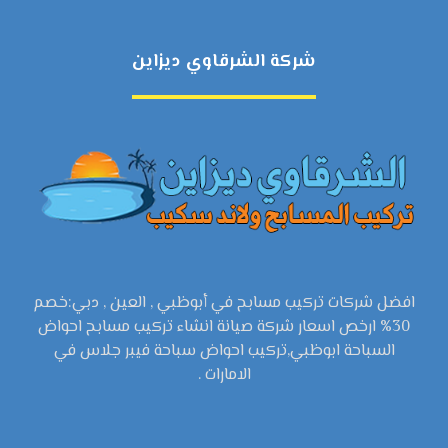
شركة الشرقاوي ديزاين
افضل شركات تركيب مسابح في أبوظبي , العين , دبي:خصم
30% ارخص اسعار شركة صيانة انشاء تركيب مسابح احواض
السباحة ابوظبي,تركيب احواض سباحة فيبر جلاس في
الامارات .