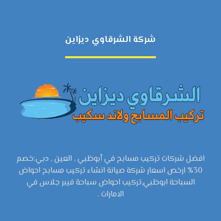
شركة الشرقاوي ديزاين
افضل شركات تركيب مسابح في أبوظبي , العين , دبي:خصم
30% ارخص اسعار شركة صيانة انشاء تركيب مسابح احواض
السباحة ابوظبي,تركيب احواض سباحة فيبر جلاس في
الامارات .