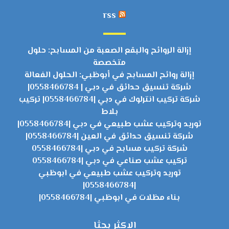
rss
إزالة الروائح والبقع الصعبة من المسابح: حلول
متخصصة
إزالة روائح المسابح في أبوظبي: الحلول الفعالة
شركة تنسيق حدائق في دبي | 0558466784|
شركة تركيب انترلوك في دبي |0558466784| تركيب
بلاط
توريد وتركيب عشب طبيعي في دبي |0558466784|
شركة تنسيق حدائق في العين |0558466784|
شركة تركيب مسابح في دبي |0558466784
تركيب عشب صناعي في دبي |0558466784
توريد وتركيب عشب طبيعي في ابوظبي
|0558466784|
بناء مظلات في ابوظبي |0558466784|
الاكثر بحثا