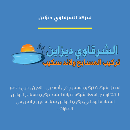
شركة الشرقاوي ديزاين
افضل شركات تركيب مسابح في أبوظبي , العين , دبي:خصم
30% ارخص اسعار شركة صيانة انشاء تركيب مسابح احواض
السباحة ابوظبي,تركيب احواض سباحة فيبر جلاس في
الامارات .