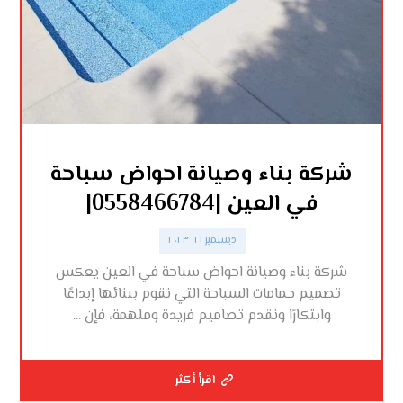
شركة بناء وصيانة احواض سباحة
في العين |0558466784|
ديسمبر ٢١, ٢٠٢٣
شركة بناء وصيانة احواض سباحة في العين يعكس
تصميم حمامات السباحة التي نقوم ببنائها إبداعًا
وابتكارًا ونقدم تصاميم فريدة وملهمة، فإن ...
اقرأ أكثر