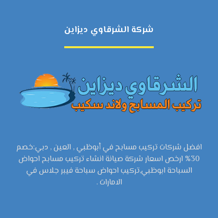
شركة الشرقاوي ديزاين
افضل شركات تركيب مسابح في أبوظبي , العين , دبي:خصم
30% ارخص اسعار شركة صيانة انشاء تركيب مسابح احواض
السباحة ابوظبي,تركيب احواض سباحة فيبر جلاس في
الامارات .