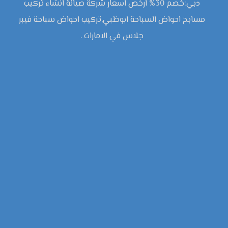
دبي:خصم 30% ارخص اسعار شركة صيانة انشاء تركيب
مسابح احواض السباحة ابوظبي,تركيب احواض سباحة فيبر
جلاس في الامارات .