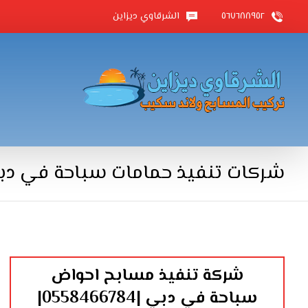
٥٦٧٦٨٨٩٥٢
الشرقاوي ديزاين
شركات تنفيذ حمامات سباحة في دب
شركة تنفيذ مسابح احواض
سباحة في دبي |0558466784|