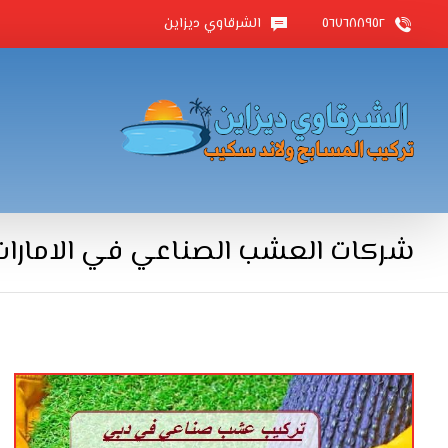
٥٦٧٦٨٨٩٥٢
الشرقاوي ديزاين
شركات العشب الصناعي في الامارات