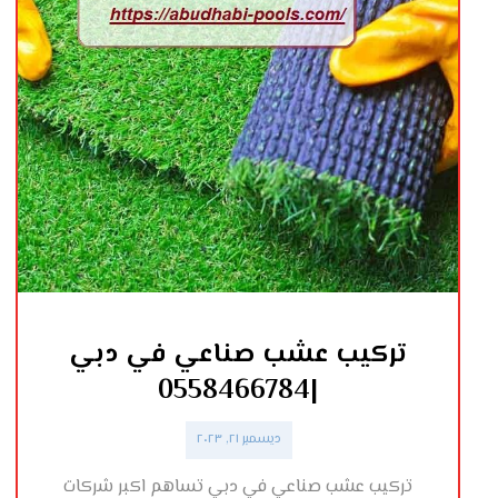
تركيب عشب صناعي في دبي
|0558466784
ديسمبر ٢١, ٢٠٢٣
تركيب عشب صناعي في دبي تساهم اكبر شركات