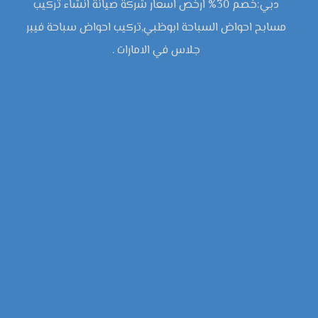
دبي:خصم 30% ارخص اسعار شركة صيانة انشاء تركيب
مسابح احواض السباحة ابوظبي,تركيب احواض سباحة فيبر
جلاس في الامارات .