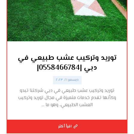
توريد وتركيب عشب طبيعي في
دبي |0558466784|
ديسمبر ٢١, ٢٠٢٣
توريد وتركيب عشب طبيعي في دبي شركتنا تبدو
وكأنها تقدم خدمات متميزة في مجال توريد وتركيب
العشب الطبيعي، وهو ما ...
اقرأ أكثر