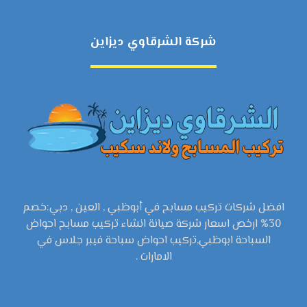
شركة الشرقاوي ديزاين
افضل شركات تركيب مسابح في أبوظبي , العين , دبي:خصم
30% ارخص اسعار شركة صيانة انشاء تركيب مسابح احواض
السباحة ابوظبي,تركيب احواض سباحة فيبر جلاس في
الامارات .