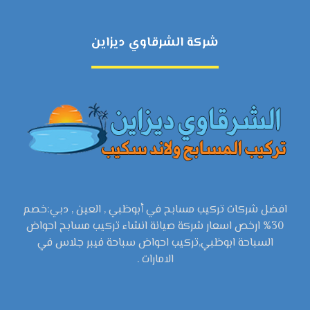
شركة الشرقاوي ديزاين
افضل شركات تركيب مسابح في أبوظبي , العين , دبي:خصم
30% ارخص اسعار شركة صيانة انشاء تركيب مسابح احواض
السباحة ابوظبي,تركيب احواض سباحة فيبر جلاس في
الامارات .