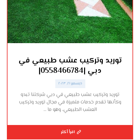
توريد وتركيب عشب طبيعي في
دبي |0558466784|
ديسمبر ٢١, ٢٠٢٣
توريد وتركيب عشب طبيعي في دبي شركتنا تبدو
وكأنها تقدم خدمات متميزة في مجال توريد وتركيب
العشب الطبيعي، وهو ما ...
اقرأ أكثر