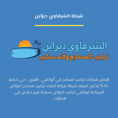
شركة الشرقاوي ديزاين
افضل شركات تركيب مسابح في أبوظبي , العين , دبي:خصم
30% ارخص اسعار شركة صيانة انشاء تركيب مسابح احواض
السباحة ابوظبي,تركيب احواض سباحة فيبر جلاس في
الامارات .