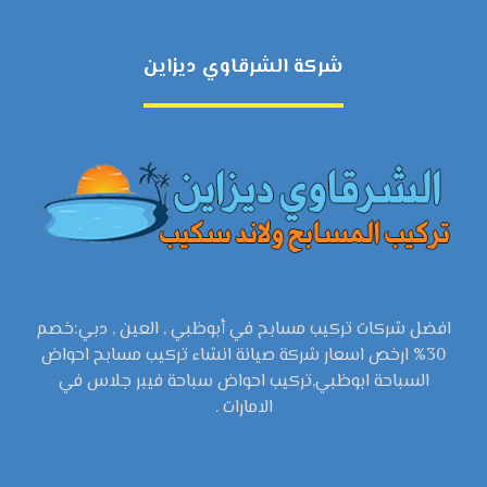
شركة الشرقاوي ديزاين
افضل شركات تركيب مسابح في أبوظبي , العين , دبي:خصم
30% ارخص اسعار شركة صيانة انشاء تركيب مسابح احواض
السباحة ابوظبي,تركيب احواض سباحة فيبر جلاس في
الامارات .