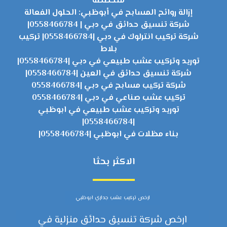
متخصصة
إزالة روائح المسابح في أبوظبي: الحلول الفعالة
شركة تنسيق حدائق في دبي | 0558466784|
شركة تركيب انترلوك في دبي |0558466784| تركيب
بلاط
توريد وتركيب عشب طبيعي في دبي |0558466784|
شركة تنسيق حدائق في العين |0558466784|
شركة تركيب مسابح في دبي |0558466784
تركيب عشب صناعي في دبي |0558466784
توريد وتركيب عشب طبيعي في ابوظبي
|0558466784|
بناء مظلات في ابوظبي |0558466784|
الاكثر بحثا
ارخص تركيب عشب جداري ابوظبي
ارخص شركة تنسيق حدائق منزلية في