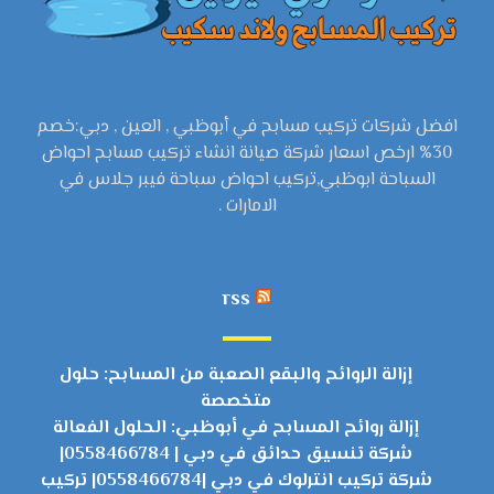
افضل شركات تركيب مسابح في أبوظبي , العين , دبي:خصم
30% ارخص اسعار شركة صيانة انشاء تركيب مسابح احواض
السباحة ابوظبي,تركيب احواض سباحة فيبر جلاس في
الامارات .
rss
إزالة الروائح والبقع الصعبة من المسابح: حلول
متخصصة
إزالة روائح المسابح في أبوظبي: الحلول الفعالة
شركة تنسيق حدائق في دبي | 0558466784|
شركة تركيب انترلوك في دبي |0558466784| تركيب