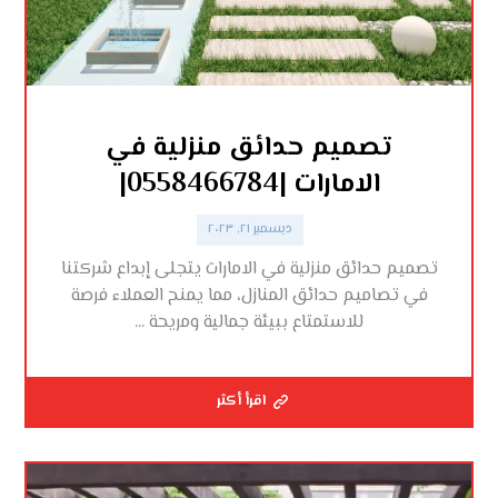
تصميم حدائق منزلية في
الامارات |0558466784|
ديسمبر ٢١, ٢٠٢٣
تصميم حدائق منزلية في الامارات يتجلى إبداع شركتنا
في تصاميم حدائق المنازل، مما يمنح العملاء فرصة
للاستمتاع ببيئة جمالية ومريحة ...
اقرأ أكثر