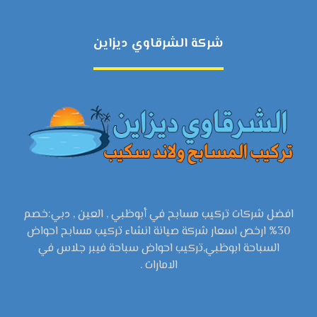
شركة الشرقاوي ديزاين
افضل شركات تركيب مسابح في أبوظبي , العين , دبي:خصم
30% ارخص اسعار شركة صيانة انشاء تركيب مسابح احواض
السباحة ابوظبي,تركيب احواض سباحة فيبر جلاس في
الامارات .