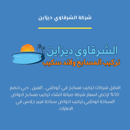
شركة الشرقاوي ديزاين
افضل شركات تركيب مسابح في أبوظبي , العين , دبي:خصم
30% ارخص اسعار شركة صيانة انشاء تركيب مسابح احواض
السباحة ابوظبي,تركيب احواض سباحة فيبر جلاس في
الامارات .