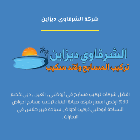
شركة الشرقاوي ديزاين
افضل شركات تركيب مسابح في أبوظبي , العين , دبي:خصم
30% ارخص اسعار شركة صيانة انشاء تركيب مسابح احواض
السباحة ابوظبي,تركيب احواض سباحة فيبر جلاس في
الامارات .