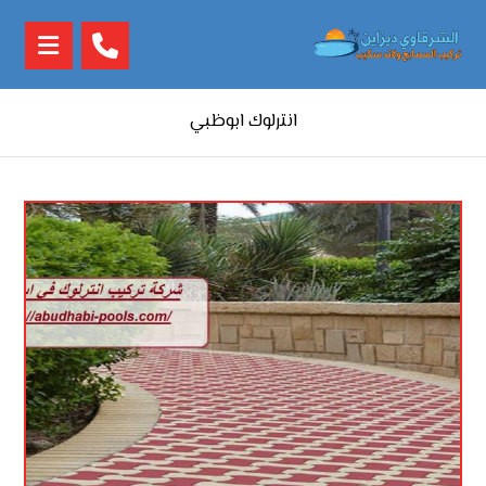
انترلوك ابوظبي