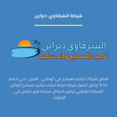
شركة الشرقاوي ديزاين
افضل شركات تركيب مسابح في أبوظبي , العين , دبي:خصم
30% ارخص اسعار شركة صيانة انشاء تركيب مسابح احواض
السباحة ابوظبي,تركيب احواض سباحة فيبر جلاس في
الامارات .