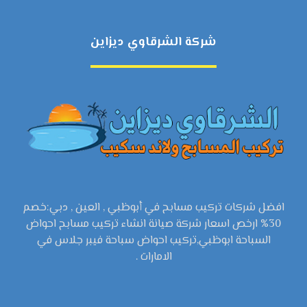
شركة الشرقاوي ديزاين
افضل شركات تركيب مسابح في أبوظبي , العين , دبي:خصم
30% ارخص اسعار شركة صيانة انشاء تركيب مسابح احواض
السباحة ابوظبي,تركيب احواض سباحة فيبر جلاس في
الامارات .