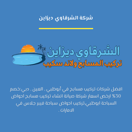
شركة الشرقاوي ديزاين
افضل شركات تركيب مسابح في أبوظبي , العين , دبي:خصم
30% ارخص اسعار شركة صيانة انشاء تركيب مسابح احواض
السباحة ابوظبي,تركيب احواض سباحة فيبر جلاس في
الامارات .