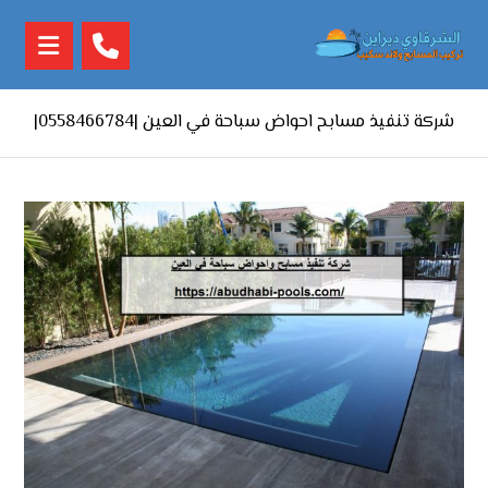
شركة تنفيذ مسابح احواض سباحة في العين |0558466784|