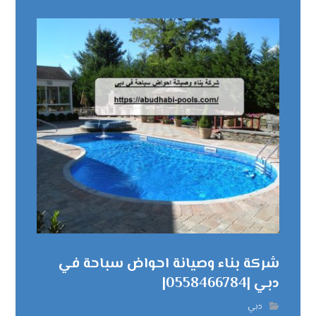
شركة بناء وصيانة احواض سباحة في
دبي |0558466784|
دبي