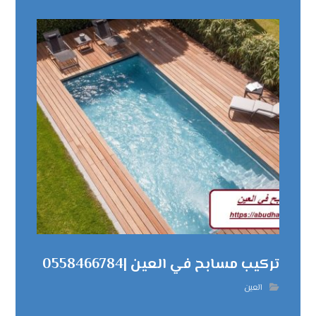
تركيب مسابح في العين |0558466784
العين