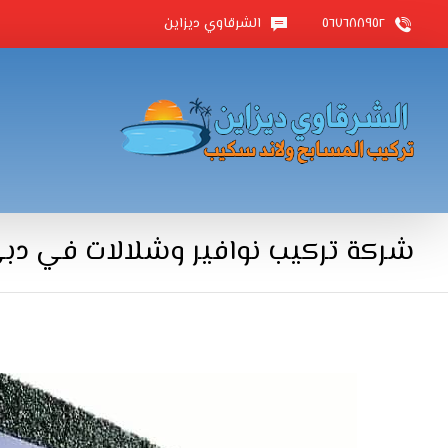
٥٦٧٦٨٨٩٥٢
الشرقاوي ديزاين
شركة تركيب نوافير وشلالات في دبي |58466784