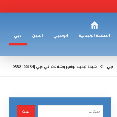
الصفحة الرئيسية
ابوظبي
العين
دبي
دبي
شركة تركيب نوافير وشلالات في دبي |0558466784|
بحث