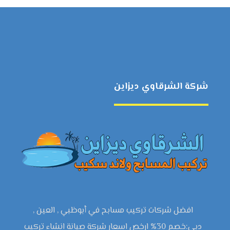
شركة الشرقاوي ديزاين
افضل شركات تركيب مسابح في أبوظبي , العين ,
دبي:خصم 30% ارخص اسعار شركة صيانة انشاء تركيب