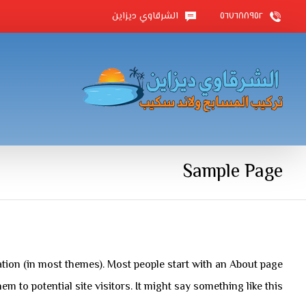
٥٦٧٦٨٨٩٥٢
الشرقاوي ديزاين
Sample Page
igation (in most themes). Most people start with an About page
em to potential site visitors. It might say something like this: