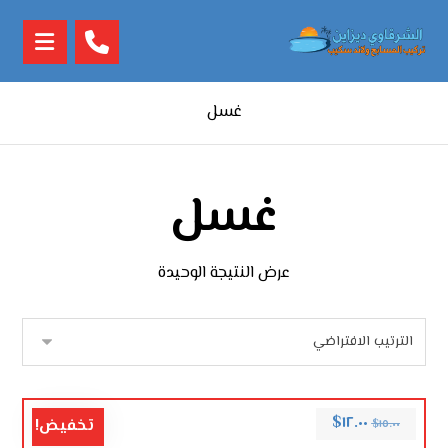
غسل
غسل
عرض النتيجة الوحيدة
$
١٢.٠٠
تخفيض!
$
١٥.٠٠