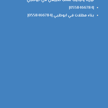
توريد وتركيب عشب طبيعي في ابوظبي
|0558466784|
بناء مظلات في ابوظبي |0558466784|