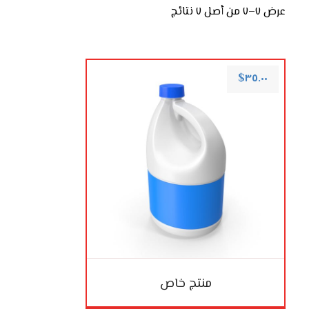
عرض ٧–٧ من أصل ٧ نتائج
$
٣٥.٠٠
منتج خاص