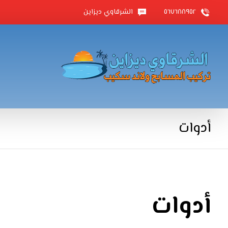
٥٦٧٦٨٨٩٥٢
الشرقاوي ديزاين
أدوات
أدوات